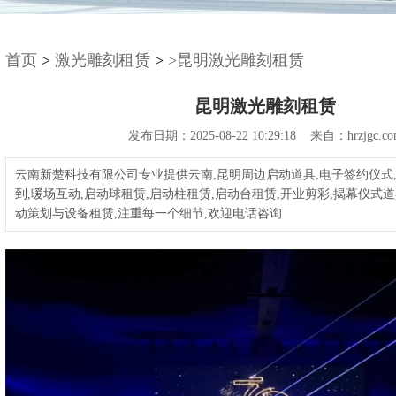
首页
>
激光雕刻租赁
>
>昆明激光雕刻租赁
昆明激光雕刻租赁
发布日期：2025-08-22 10:29:18 来自：hrzjgc.co
云南新楚科技有限公司专业提供云南,昆明周边启动道具,电子签约仪式
到,暖场互动,启动球租赁,启动柱租赁,启动台租赁,开业剪彩,揭幕仪式
动策划与设备租赁,注重每一个细节,欢迎电话咨询