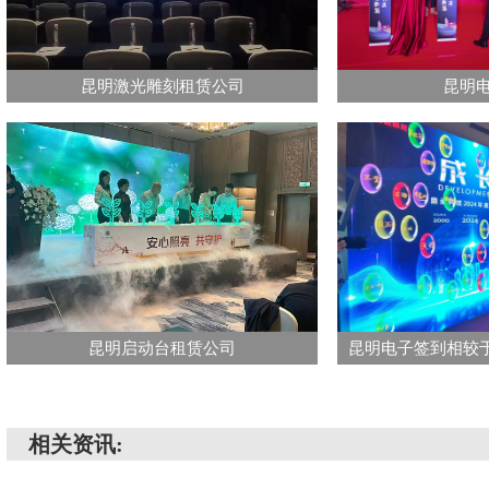
昆明激光雕刻租赁公司
昆明
昆明启动台租赁公司
相关资讯: