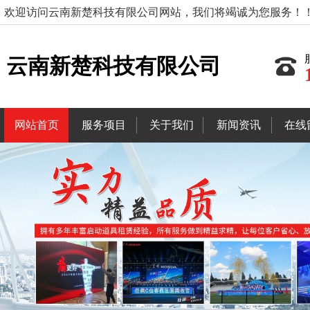
欢迎访问云南新楚科技有限公司网站，我们将竭诚为您服务！
云南新楚科技有限公司
网站首页
服务项目
关于我们
新闻资讯
在线