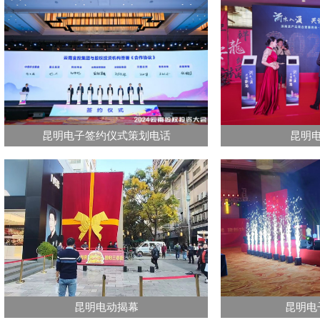
昆明电子签约仪式策划电话
昆明
昆明电动揭幕
昆明电