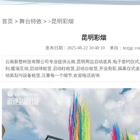
首页
>
舞台特效
>
>昆明彩烟
昆明彩烟
发布日期：2025-08-22 10:40:10 来自：hrzjgc.co
云南新楚科技有限公司专业提供云南,昆明周边启动道具,电子签约仪式
到,暖场互动,启动球租赁,启动柱租赁,启动台租赁,开业剪彩,揭幕仪式
动策划与设备租赁,注重每一个细节,欢迎电话咨询