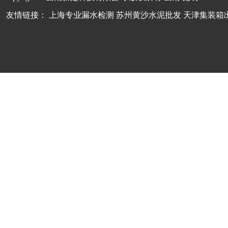
友情链接：
上海专业漏水检测
苏州黄沙水泥批发
天津集装箱